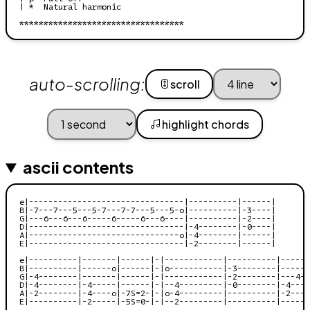
| *  Natural harmonic

**********************************
auto-scrolling:
scroll
highlight chords
ascii contents
e|--------------------------------|----------|------|

B|-7---7---5---5-7---7-7---5---5-o|----------|-3----|

G|---6---6---6-----6-----6---6----|----------|-2----|

D|--------------------------------|-4--------|-0----|

A|-------------------------------o|-4--------|------|

E|--------------------------------|-2--------|------|

e|----------|-------|------|-|------------|----------|------
B|----------|------o|------|-|o-----------|-3--------|-----3
G|-4--------|-------|------|-|------------|-2--------|---4--
D|-4--------|-4-----|------|-|--4---------|-0--------|-4----
A|-2--------|-4----o|-7S=2-|-|o-4---------|----------|-2----
E|----------|-2-----|-5S=0-|-|--2---------|----------|------