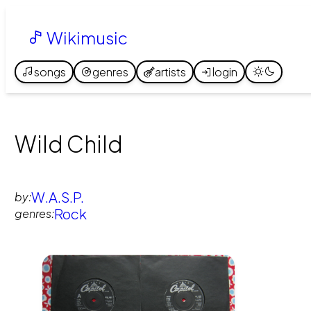
Wikimusic
songs
genres
artists
login
Wild Child
W.A.S.P.
by:
Rock
genres: