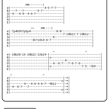
           PM--------|

e|--------------------4-5-7-7----|

B|---7---7--------5-7------------|

G|-4---4-4--4-6-7----------------|

D|-------------------------------|

A|-------------------------------|

E|-------------------------------|

              ~~    PM----|

e|-7p4h5h7p5p4---------------0-0------------------|

B|-------------------------------7-10b12-7-10b12--|

G|-------------------------6----------------------|

D|-------------4S=16S4-6-7------------------------|

A|------------------------------------------------|

E|------------------------------------------------|

                           ~                  ~

e|-18b20-15-20b22-22b24-|------------------------------|

B|----------------------|o-----------------------------|

G|----------------------|---------4--------------------|

D|----------------------|--4--6-7---7-6-7-6------------|

A|----------------------|o------------------7-5--7b9---|

E|----------------------|------------------------------|

  ~                  ~

e|-------------------------------|-*|

B|------------------------------o|-*|

G|--------4---4-6-4-6-7--9b11----|-*|

D|-4--6-7---7--------------------|-*|

A|------------------------------o|-*|

E|-------------------------------|-*|
