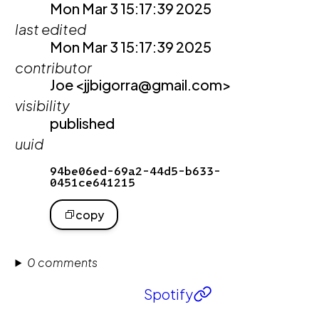
Mon Mar 3 15:17:39 2025
last edited
Mon Mar 3 15:17:39 2025
contributor
Joe <jjbigorra@gmail.com>
visibility
published
uuid
94be06ed-69a2-44d5-b633-
0451ce641215
copy
0 comments
Spotify