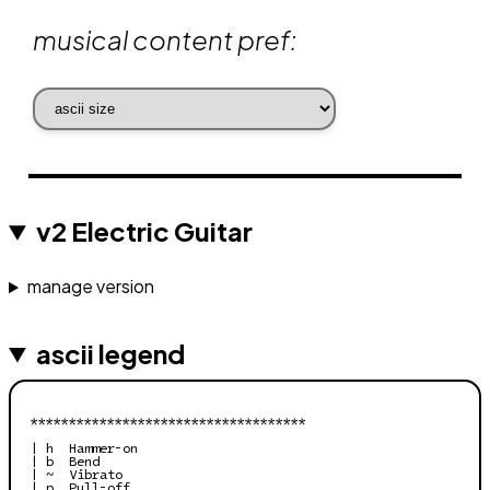
musical content pref:
v2 Electric Guitar
manage version
ascii legend
************************************

| h  Hammer-on

| b  Bend

| ~  Vibrato

| p  Pull-off
