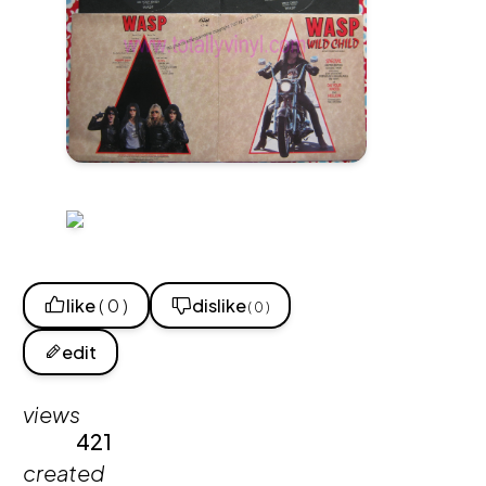
like
( 0 )
dislike
( 0 )
edit
views
421
created