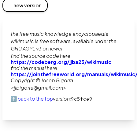
new version
the free music knowledge encyclopaedia
wikimusic is free software, available under the
GNU AGPL v3 or newer
find the source code here
https://codeberg.org/jjba23/wikimusic
find the manual here
https://jointhefreeworld.org/manuals/wikimusic
Copyright © Josep Bigorra
<jjbigorra@gmail.com>
⬆️ back to the top
version:
9c5fce9